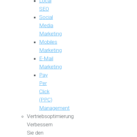
Local
SEO
Social
Media
Marketing
Mobiles
Marketing
E-Mail
Marketing
Pay
Per
Click
(PPC)
Management
Vertriebsoptimierung
Verbessern
Sie den