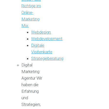
Richtige im
Online-
Marketing
Mix.
Webdesign
Webdevelopment
Digitale
Visitenkarte
Strategieberatung
Digital
Marketing
Agentur
Wir
haben die
Erfahrung
und
Strategien,