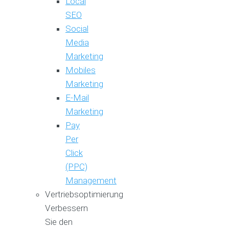
Local
SEO
Social
Media
Marketing
Mobiles
Marketing
E-Mail
Marketing
Pay
Per
Click
(PPC)
Management
Vertriebsoptimierung
Verbessern
Sie den