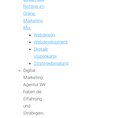
Richtige im
Online-
Marketing
Mix.
Webdesign
Webdevelopment
Digitale
Visitenkarte
Strategieberatung
Digital
Marketing
Agentur
Wir
haben die
Erfahrung
und
Strategien,